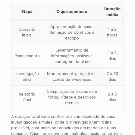
Duração
Etapa
O que acontece
média
Apresentação do caso,
Consulta
1 a 2
definição de objetivos e
inicial
horas
escopo
Levantamento de
1 a 3
Planejamento
informações básicas e
dias
montagem do plano
Investigação
Monitoramento, registro e
7 a 30
ativa
coleta de evidências
dias
Compilação de provas com
Relatório
2 a 5
fotos, vídeos e descrição
final
dias
técnica
A duração total varia conforme a complexidade do caso.
Investigações simples, onde o investigado tem rotina
previsível, costumam ser concluídas em menos de duas
semanas. Casos que envolvem múltiplos locais ou horários